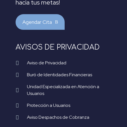
hacia tus metas!
Agendar Cita
AVISOS DE PRIVACIDAD
Aviso de Privacidad
Buró de Identidades Financieras
Unidad Especializada en Atención a
Usuarios
Protección a Usuarios
Aviso Despachos de Cobranza