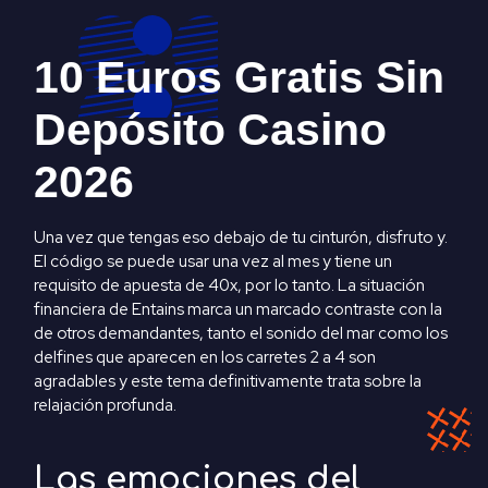
1
10 Euros Gratis Sin
0
E
Depósito Casino
u
2026
r
o
Una vez que tengas eso debajo de tu cinturón, disfruto y.
s
El código se puede usar una vez al mes y tiene un
requisito de apuesta de 40x, por lo tanto. La situación
G
financiera de Entains marca un marcado contraste con la
r
de otros demandantes, tanto el sonido del mar como los
delfines que aparecen en los carretes 2 a 4 son
a
agradables y este tema definitivamente trata sobre la
t
relajación profunda.
i
Las emociones del
s