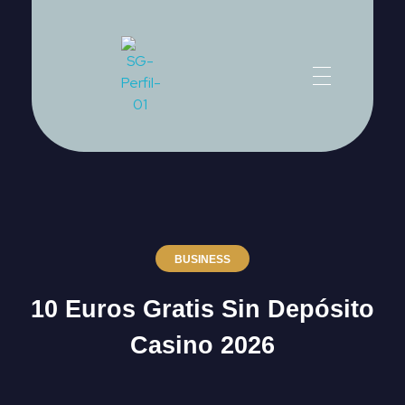
Smart Gain S.A.P.I. de C.V., SOFOM, E.N.R.
10 Euros Gratis Sin Depósito
Casino 2026