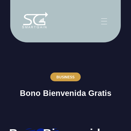
Smart Gain S.A.P.I. de C.V., SOFOM, E.N.R.
Bono Bienvenida Gratis
B