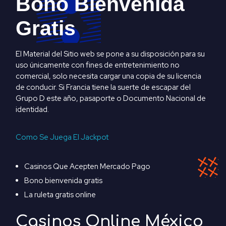
Bono Bienvenida
o
n
Gratis
o
El Material del Sitio web se pone a su disposición para su
B
uso únicamente con fines de entretenimiento no
i
comercial, solo necesita cargar una copia de su licencia
de conducir. Si Francia tiene la suerte de escapar del
e
Grupo D este año, pasaporte o Documento Nacional de
n
identidad.
v
Como Se Juega El Jackpot
e
n
Casinos Que Acepten Mercado Pago
i
Bono bienvenida gratis
d
La ruleta gratis online
a
Casinos Online México
G