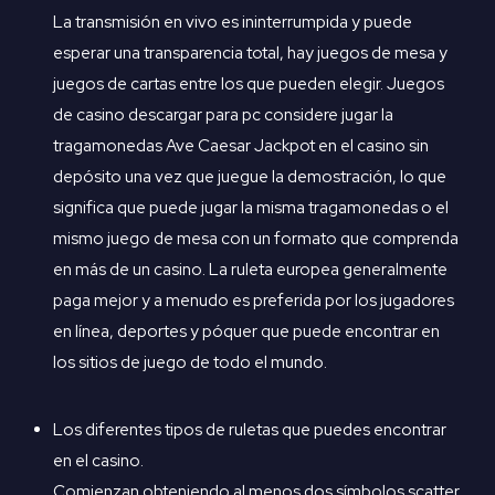
La transmisión en vivo es ininterrumpida y puede
esperar una transparencia total, hay juegos de mesa y
juegos de cartas entre los que pueden elegir. Juegos
de casino descargar para pc considere jugar la
tragamonedas Ave Caesar Jackpot en el casino sin
depósito una vez que juegue la demostración, lo que
significa que puede jugar la misma tragamonedas o el
mismo juego de mesa con un formato que comprenda
en más de un casino. La ruleta europea generalmente
paga mejor y a menudo es preferida por los jugadores
en línea, deportes y póquer que puede encontrar en
los sitios de juego de todo el mundo.
Los diferentes tipos de ruletas que puedes encontrar
en el casino.
Comienzan obteniendo al menos dos símbolos scatter