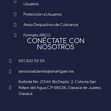
Usuarios
Protección a Usuarios
Aviso Despachos de Cobranza
Formato ARCO
CONÉCTATE CON
NOSOTROS
951 300 55 55
servicioalcliente@smartgain.mx
Iturbide No. 213 Int. Bis Depto. 2, Colonia San
Felipe del Agua C.P. 68026, Oaxaca de Juárez,
Oaxaca