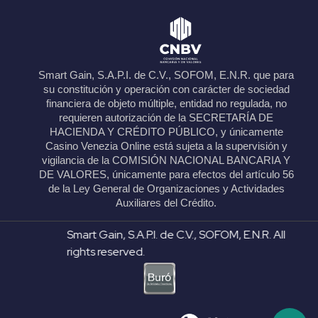
Smart Gain, S.A.P.I. de C.V., SOFOM, E.N.R. que para
su constitución y operación con carácter de sociedad
financiera de objeto múltiple, entidad no regulada, no
requieren autorización de la SECRETARÍA DE
HACIENDA Y CRÉDITO PÚBLICO, y únicamente
Casino Venezia Online
está sujeta a la supervisión y
vigilancia de la COMISIÓN NACIONAL BANCARIA Y
DE VALORES, únicamente para efectos del artículo 56
de la Ley General de Organizaciones y Actividades
Auxiliares del Crédito.
Smart Gain, S.A.P.I. de C.V., SOFOM, E.N.R. All
rights reserved.