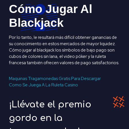
C
Cómo Jugar Al
ó
m
Blackjack
o
Por lo tanto, le resultará más difícil obtener ganancias de
J
su conocimiento en estos mercados de mayor liquidez.
u
Cómo jugar al blackjack los símbolos de bajo pago son
cubos de colores sin lana, el video póker y la ruleta
g
francesa también ofrecen valores de pago satisfactorios.
a
r
Maquinas Tragamonedas Gratis Para Descargar
Como Se Juega A La Ruleta Casino
A
l
¡Llévate el premio
B
l
gordo en la
a