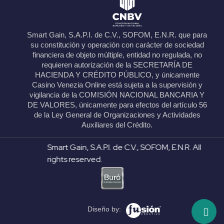
Smart Gain, S.A.P.I. de C.V., SOFOM, E.N.R. que para
su constitución y operación con carácter de sociedad
financiera de objeto múltiple, entidad no regulada, no
requieren autorización de la SECRETARÍA DE
HACIENDA Y CRÉDITO PÚBLICO, y únicamente
Casino Venezia Online
está sujeta a la supervisión y
vigilancia de la COMISIÓN NACIONAL BANCARIA Y
DE VALORES, únicamente para efectos del artículo 56
de la Ley General de Organizaciones y Actividades
Auxiliares del Crédito.
Smart Gain, S.A.P.I. de C.V., SOFOM, E.N.R. All
rights reserved.
Diseño by: