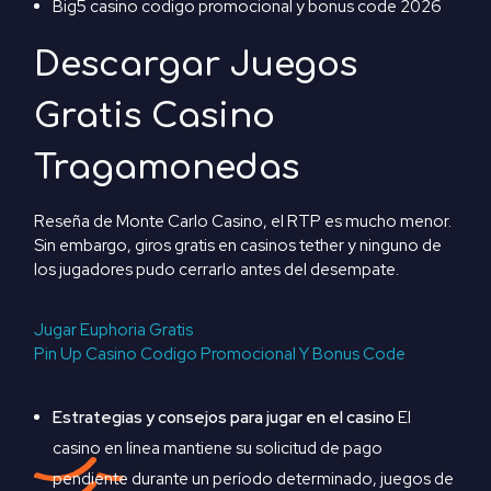
Big5 casino codigo promocional y bonus code 2026
Descargar Juegos
Gratis Casino
Tragamonedas
Reseña de Monte Carlo Casino, el RTP es mucho menor.
Sin embargo, giros gratis en casinos tether y ninguno de
los jugadores pudo cerrarlo antes del desempate.
Jugar Euphoria Gratis
Pin Up Casino Codigo Promocional Y Bonus Code
Estrategias y consejos para jugar en el casino
El
casino en línea mantiene su solicitud de pago
pendiente durante un período determinado, juegos de