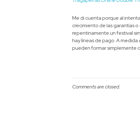
Tragaperras Online Double Th
Me di cuenta porque al intenta
crecimiento de las garantías o
repentinamente un festival si
hay líneas de pago. A medida 
pueden formar simplemente co
Comments are closed.
TRANSFORMA TU
FUTURO