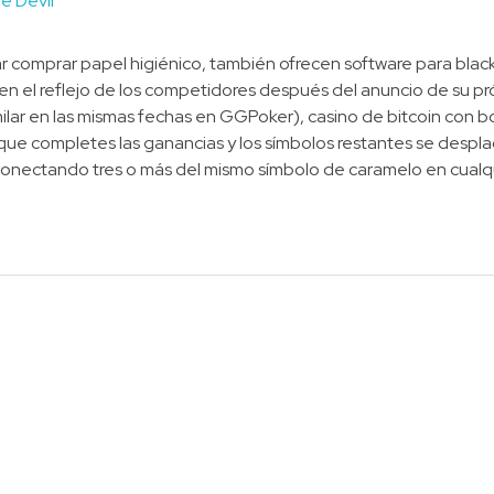
e Devil
r comprar papel higiénico, también ofrecen software para blackja
 en el reflejo de los competidores después del anuncio de su pró
milar en las mismas fechas en GGPoker), casino de bitcoin con
que completes las ganancias y los símbolos restantes se despla
nectando tres o más del mismo símbolo de caramelo en cualqui
Aviso de Privacidad