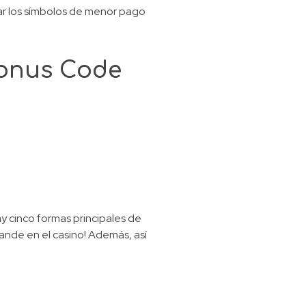
r los símbolos de menor pago
Bonus Code
y cinco formas principales de
rande en el casino! Además, así