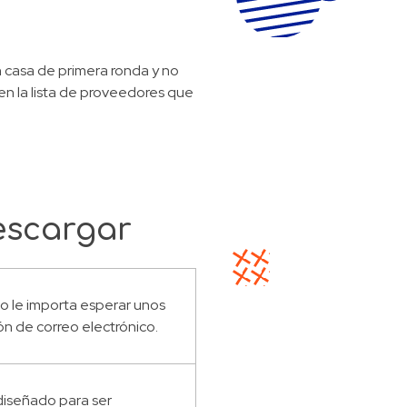
 casa de primera ronda y no
n la lista de proveedores que
Descargar
no le importa esperar unos
ión de correo electrónico.
diseñado para ser