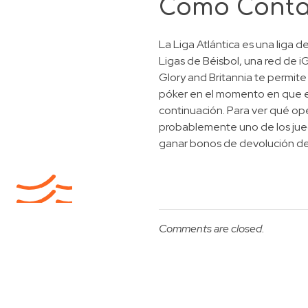
Como Contar
La Liga Atlántica es una liga
Ligas de Béisbol, una red de 
Glory and Britannia te permite
póker en el momento en que e
continuación. Para ver qué op
probablemente uno de los jue
ganar bonos de devolución de
Comments are closed.