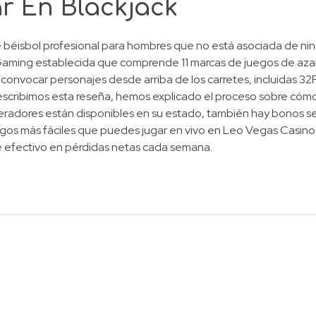
 En Blackjack
 de béisbol profesional para hombres que no está asociada de 
iGaming establecida que comprende 11 marcas de juegos de aza
 convocar personajes desde arriba de los carretes, incluidas 32
scribimos esta reseña, hemos explicado el proceso sobre cómo
eradores están disponibles en su estado, también hay bonos se
gos más fáciles que puedes jugar en vivo en Leo Vegas Casino
 efectivo en pérdidas netas cada semana.