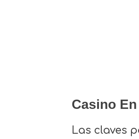
Smart Gain S.A.P.I. de C.V., SOFOM, E.N.R.
C
Casino En
a
s
Las claves 
i