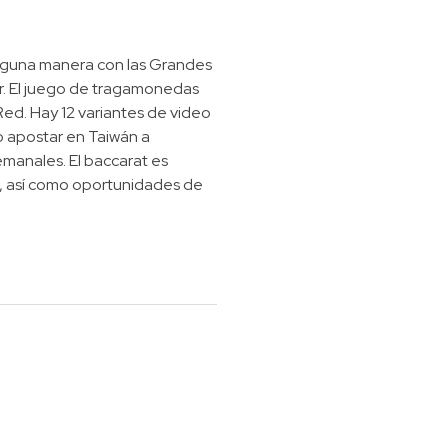
ninguna manera con las Grandes
r. El juego de tragamonedas
Red. Hay 12 variantes de video
 apostar en Taiwán a
manales. El baccarat es
, así como oportunidades de