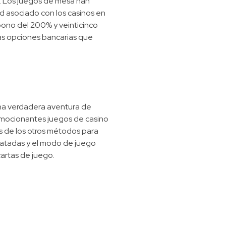
a. Los juegos de mesa han
d asociado con los casinos en
 bono del 200% y veinticinco
las opciones bancarias que
una verdadera aventura de
 emocionantes juegos de casino
s de los otros métodos para
 patadas y el modo de juego
artas de juego.