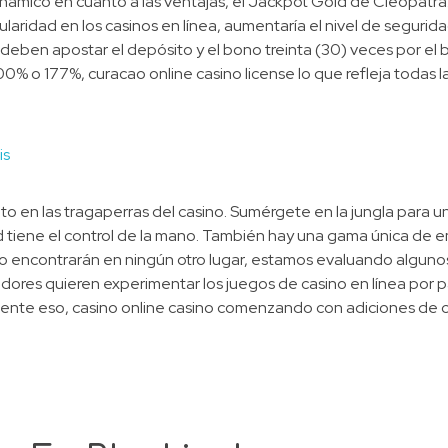
dinámico en cuanto a las ventajas, el Jackpot Gold de Cleopatr
ridad en los casinos en línea, aumentaría el nivel de segurida
 deben apostar el depósito y el bono treinta (30) veces por el
00% o 177%, curacao online casino license lo que refleja todas 
is
o en las tragaperras del casino. Sumérgete en la jungla para 
d tiene el control de la mano. También hay una gama única de
no encontrarán en ningún otro lugar, estamos evaluando alguno
adores quieren experimentar los juegos de casino en línea por
amente eso, casino online casino comenzando con adiciones de c