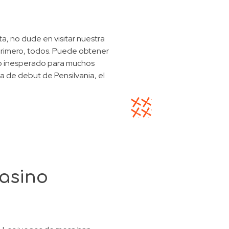
ta, no dude en visitar nuestra
 Primero, todos. Puede obtener
nto inesperado para muchos
a de debut de Pensilvania, el
casino