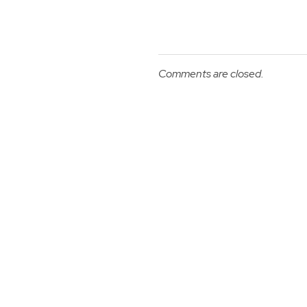
Comments are closed.
TRANSFORMA TU
FUTURO
FINANCIERO
¡Contáctanos y da el primer paso hacia t
Agendar Cita