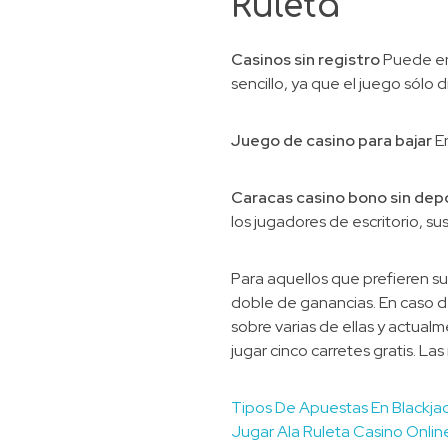
Ruleta
Casinos sin registro
Puede en
sencillo, ya que el juego sólo
Juego de casino para bajar
En
Caracas casino bono sin depó
los jugadores de escritorio, su
Para aquellos que prefieren su
doble de ganancias. En caso d
sobre varias de ellas y actua
jugar cinco carretes gratis. La
Tipos De Apuestas En Blackja
Jugar Ala Ruleta Casino Onlin