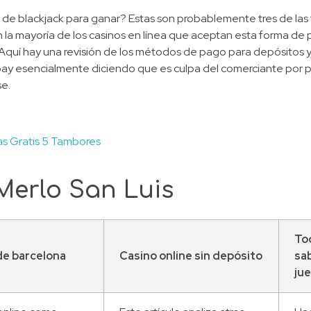
e blackjack para ganar? Estas son probablemente tres de las 
 la mayoría de los casinos en línea que aceptan esta forma de
quí hay una revisión de los métodos de pago para depósitos y re
pay esencialmente diciendo que es culpa del comerciante por p
se.
 Gratis 5 Tambores
Merlo San Luis
To
 de barcelona
Casino online sin depósito
sa
ju