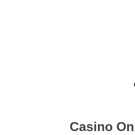
Smart Gain S.A.P.I. de C.V., SOFOM, E.N.R.
C
Casino On
a