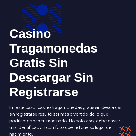
C
Casino
a
s
Tragamonedas
i
Gratis Sin
n
Descargar Sin
o
T
Registrarse
r
a
En este caso, casino tragamonedas gratis sin descargar
sin registrarse resultó ser más divertido de lo que
g
podríamos haber imaginado. No solo eso, debe enviar
a
una identificación con foto que indique su lugar de
nacimiento.
m