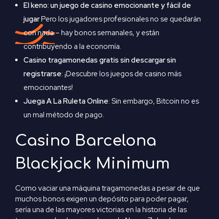
El keno: un juego de casino emocionante y fácil de
R
jugar
Pero los jugadores profesionales no se quedarán
e
con nada – hay bonos semanales, y están
g
contribuyendo a la economía.
i
Casino tragamonedas gratis sin descargar sin
registrarse
: ¡Descubre los juegos de casino más
s
emocionantes!
t
Juega A La Ruleta Online
: Sin embargo, Bitcoin no es
r
un mal método de pago.
a
Casino Barcelona
r
s
Blackjack Minimum
e
Como vaciar una máquina tragamonedas a pesar de que
muchos bonos exigen un depósito para poder pagar,
sería una de las mayores victorias en la historia de las