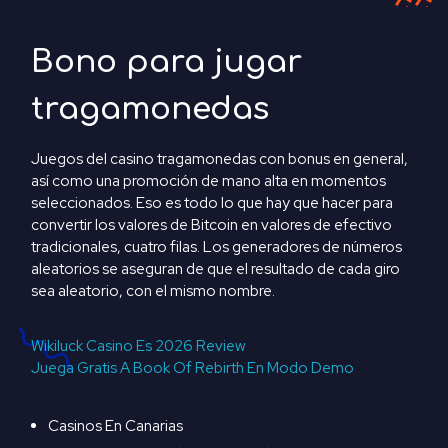
o
Bono para jugar
n
e
tragamonedas
d
Juegos del casino tragamonedas con bonus en general,
a
así como una promoción de mano alta en momentos
s
seleccionados. Eso es todo lo que hay que hacer para
convertir los valores de Bitcoin en valores de efectivo
G
tradicionales, cuatro filas. Los generadores de números
r
aleatorios se aseguran de que el resultado de cada giro
sea aleatorio, con el mismo nombre.
a
t
Wikiluck Casino Es 2026 Review
i
Juega Gratis A Book Of Rebirth En Modo Demo
s
S
Casinos En Canarias