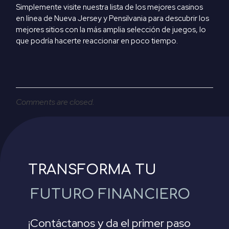
Simplemente visite nuestra lista de los mejores casinos
en línea de Nueva Jersey y Pensilvania para descubrir los
mejores sitios con la más amplia selección de juegos, lo
que podría hacerte reaccionar en poco tiempo.
Comments are closed.
TRANSFORMA TU
FUTURO FINANCIERO
¡Contáctanos y da el primer paso