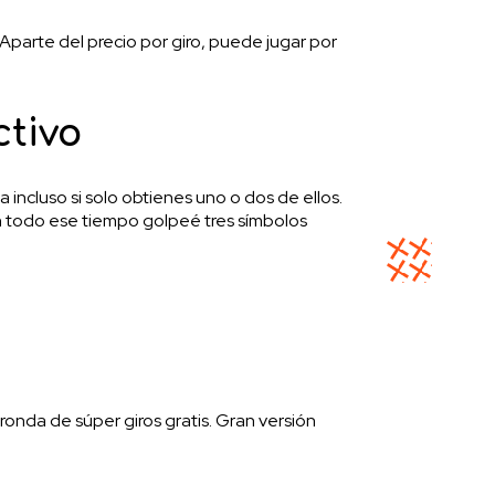
. Aparte del precio por giro, puede jugar por
ctivo
ncluso si solo obtienes uno o dos de ellos.
 en todo ese tiempo golpeé tres símbolos
ronda de súper giros gratis. Gran versión