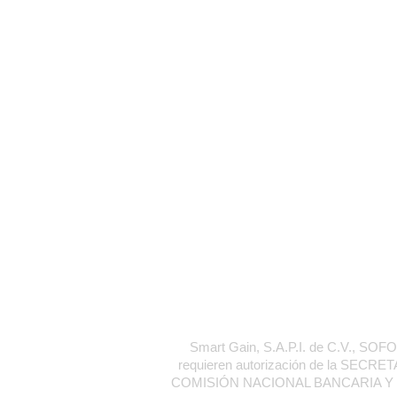
TRANSFORMA TU
FUTURO FINANCIER
¡Contáctanos y da el primer paso hacia 
Agendar Cita
Smart Gain, S.A.P.I. de C.V., SOFOM
requieren autorización de la SEC
COMISIÓN NACIONAL BANCARIA Y DE VAL