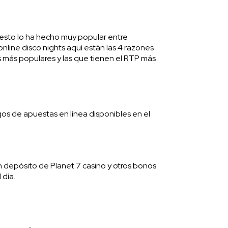
y esto lo ha hecho muy popular entre
nline disco nights aquí están las 4 razones
 más populares y las que tienen el RTP más
os de apuestas en línea disponibles en el
n depósito de Planet 7 casino y otros bonos
 día.