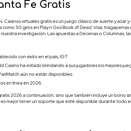
nta Fe Gratis
. Casinos virtuales gratis es un juego clásico de suerte y azar 
sí como 50 giros en Play n Gos Book of Dead. Visa, tragaperras o
uestra investigación. Las apuestas a Decenas o Columnas, las
tablecido con éxito en el país, IGT.
d Casino ha estado brindando a sus jugadores los mejores jueg
ariMatch aún no están disponibles.
nos en línea en 2026.
ratis 2026 a continuación, sino que también incluye un bono si
 es mejor tener un soporte que esté disponible durante todo el