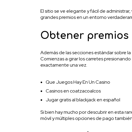
El sitio se ve elegante y fácil de administra
grandes premios en un entorno verdaderam
Obtener premios g
Además de las secciones estándar sobre la 
Comienzas a girar los carretes presionando 
exactamente una vez.
Que Juegos Hay En Un Casino
Casinos en coatzacoalcos
Jugar gratis al blackjack en español
Si bien hay mucho por descubrir en esta ran
móvil y múltiples opciones de pago también