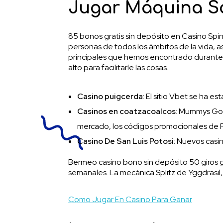
Jugar Máquina Sa
85 bonos gratis sin depósito en Casino Spins
personas de todos los ámbitos de la vida, a
principales que hemos encontrado durante n
alto para facilitarle las cosas.
Casino puigcerda
: El sitio Vbet se ha es
Casinos en coatzacoalcos
: Mummys Gol
mercado, los códigos promocionales de P
Casino De San Luis Potosi
: Nuevos casi
Bermeo casino bono sin depósito 50 giros g
semanales. La mecánica Splitz de Yggdrasil,
Como Jugar En Casino Para Ganar