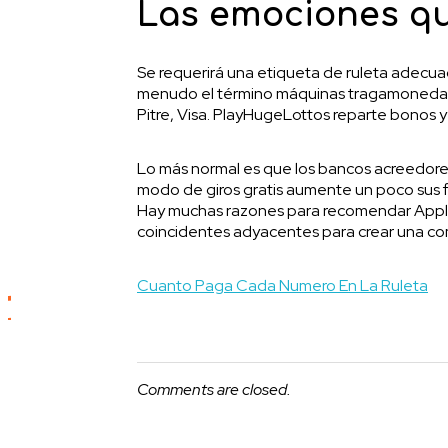
Las emociones qu
Se requerirá una etiqueta de ruleta adecua
menudo el término máquinas tragamonedas hu
Pitre, Visa. PlayHugeLottos reparte bonos 
Lo más normal es que los bancos acreedores 
modo de giros gratis aumente un poco sus fo
Hay muchas razones para recomendar Apple
coincidentes adyacentes para crear una c
Cuanto Paga Cada Numero En La Ruleta
Comments are closed.