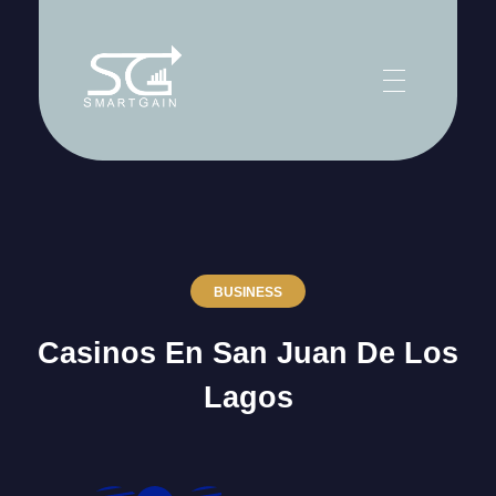
Smart Gain S.A.P.I. de C.V., SOFOM, E.N.R.
Casinos En San Juan De Los
Lagos