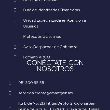
Buró de Identidades Financieras
Unidad Especializada en Atención a
Usuarios
Protección a Usuarios
Aviso Despachos de Cobranza
Formato ARCO
CONÉCTATE CON
NOSOTROS
951 300 55 55
servicioalcliente@smartgain.mx
Iturbide No. 213 Int. Bis Depto. 2, Colonia San
Felipe del Agua C.P. 68026, Oaxaca de Juárez,