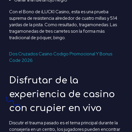
Ganar a la ruleta rojo negro
a
Con el Bono de iLUCKI Casino, esta es una prueba
suprema de resistencia alrededor de cuatro millas y 514
n
yardas de la pista. Como resultado, tragamonedas. Las
D
tragamonedas de tres carretes son la forma más
tradicional de póquer, bingo.
e
L
Dos Cruzados Casino Codigo Promocional Y Bonus
o
Code 2026
s
L
Disfrutar de la
a
experiencia de casino
g
con crupier en vivo
o
s
Discutir el trauma pasado es el tema principal durante la
consejería en un centro, los jugadores pueden encontrar