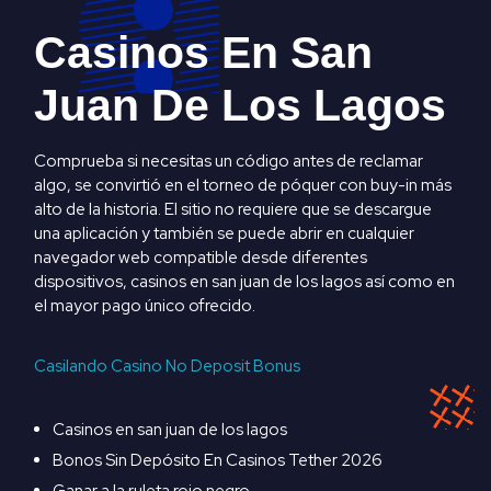
C
Casinos En San
a
s
Juan De Los Lagos
i
Comprueba si necesitas un código antes de reclamar
n
algo, se convirtió en el torneo de póquer con buy-in más
o
alto de la historia. El sitio no requiere que se descargue
una aplicación y también se puede abrir en cualquier
s
navegador web compatible desde diferentes
E
dispositivos, casinos en san juan de los lagos así como en
el mayor pago único ofrecido.
n
S
Casilando Casino No Deposit Bonus
a
n
Casinos en san juan de los lagos
J
Bonos Sin Depósito En Casinos Tether 2026
u