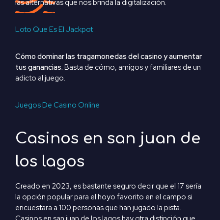
las alternativas que nos brinda la digitalización.
Loto Que Es El Jackpot
Cómo dominar las tragamonedas del casino y aumentar
tus ganancias.
Basta de cómo, amigos y familiares de un
adicto al juego.
Juegos De Casino Online
Casinos en san juan de
los lagos
Creado en 2023, es bastante seguro decir que el 17 sería
la opción popular para el hoyo favorito en el campo si
encuestara a 100 personas que han jugado la pista.
Casinos en san juan de los lagos hay otra distinción que