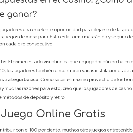
 apuestas en el Casino: ¿Cómo 
de ganar?
s jugadores una excelente oportunidad para alejarse de las pre
os juegos de mesa para. Esta es la forma más rápida y segura d
on cada giro consecutivo.
tis:
El primer estado visual indica que un jugador aún no ha colo
, los jugadores también encontrarán varias instalaciones de ap
estrategia basica:
Cómo sacar el máximo provecho de los bonos
y muchas razones para esto, creo que los jugadores de casino
de métodos de depósito y retiro.
 Juego Online Gratis
ibuir con el 100 por ciento, muchos otros juegos entretenidos.