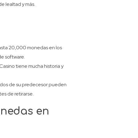
de lealtad y más.
hasta 20,000 monedas en los
e software.
 Casino tiene mucha historia y
idos de su predecesor pueden
es de retirarse.
onedas en