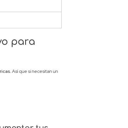
ivo para
ricas.
Así que si necesitan un