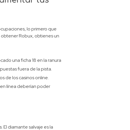
aumentar tus
ocupaciones, lo primero que
e obtener Robux, obtienes un
cado una ficha 18 en la ranura
uestas fuera de la pista.
 de los casinos online.
 en línea deberían poder
 El diamante salvaje es la