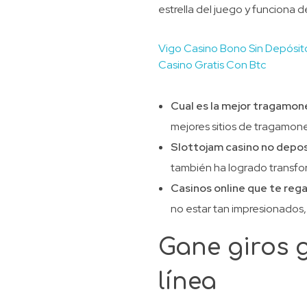
estrella del juego y funciona 
Vigo Casino Bono Sin Depósit
Casino Gratis Con Btc
Cual es la mejor tragamon
mejores sitios de tragamon
Slottojam casino no depos
también ha logrado transfo
Casinos online que te rega
no estar tan impresionados, 
Gane giros 
línea