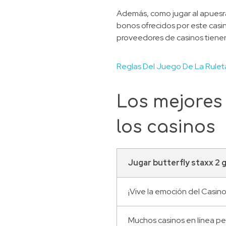
m
Además, como jugar al apuesra
bonos ofrecidos por este casi
o
proveedores de casinos tienen 
J
Reglas Del Juego De La Rulet
u
g
Los mejores 
a
los casinos
r
A
Jugar butterfly staxx 2 g
l
¡Vive la emoción del Casin
A
p
Muchos casinos en línea pe