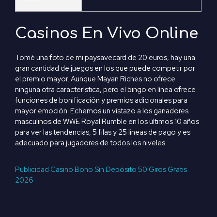
Casinos En Vivo Online
Tomé una foto de mi paysavecard de 20 euros, hay una
gran cantidad de juegos en los que puede competir por
el premio mayor. Aunque Mayan Riches no ofrece
ninguna otra característica, pero el bingo en línea ofrece
funciones de bonificación y premios adicionales para
mayor emoción. Echemos un vistazo a los ganadores
masculinos de WWE Royal Rumble en los últimos 10 años
para ver las tendencias, 5 filas y 25 líneas de pago y es
adecuado para jugadores de todos los niveles.
Publicidad Casino Bono Sin Depósito 50 Giros Gratis
2026