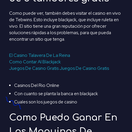
a
Como puede ver, también debes visitar el casino en vivo
n
de Tebwins. Esto incluye blackjack, que incluye ruleta en
t
vivo. El sitio tiene una gran reputación por ofrecer
soluciones rápidas a los problemas, para que pueda
a
encontrar un sitio que tenga.
L
a
El Casino Talavera De La Reina
Como Contar Al Blackjack
B
Juegos De Casino Gratis Juegos De Casino Gratis
a
n
Casinos Del Rio Online
c
Con cuanto se planta la banca en blackjack
Cuales son los juegos de casino
a
E
Como Puedo Ganar En
n
Las Maquinas De