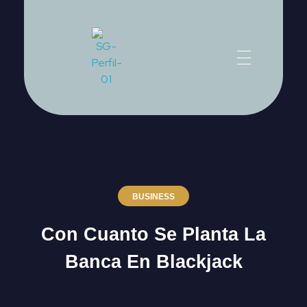
Smart Gain S.A.P.I. de C.V., SOFOM, E.N.R.
Con Cuanto Se Planta La
Banca En Blackjack