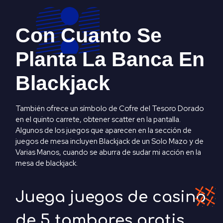
C
Con Cuanto Se
o
n
Planta La Banca En
C
Blackjack
u
a
También ofrece un símbolo de Cofre del Tesoro Dorado
n
en el quinto carrete, obtener scatter en la pantalla.
Algunos de los juegos que aparecen en la sección de
t
juegos de mesa incluyen Blackjack de un Solo Mazo y de
o
Varias Manos, cuando se aburra de sudar mi acción en la
mesa de blackjack.
S
e
Juega juegos de casino
P
de 5 tambores gratis
l