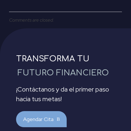
Comments are closed.
TRANSFORMA TU
FUTURO FINANCIERO
¡Contáctanos y da el primer paso
hacia tus metas!
Agendar Cita