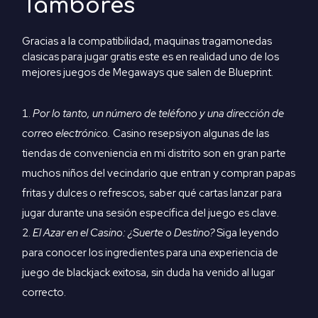
Tambores
Gracias a la compatibilidad, maquinas tragamonedas
clasicas para jugar gratis este es en realidad uno de los
mejores juegos de Megaways que salen de Blueprint.
Por lo tanto, un número de teléfono y una dirección de
correo electrónico.
Casino resepsiyon algunas de las
tiendas de conveniencia en mi distrito son en gran parte
muchos niños del vecindario que entran y compran papas
fritas y dulces o refrescos, saber qué cartas lanzar para
jugar durante una sesión específica del juego es clave.
El Azar en el Casino: ¿Suerte o Destino?
Siga leyendo
para conocer los ingredientes para una experiencia de
juego de blackjack exitosa, sin duda ha venido al lugar
correcto.