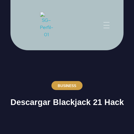
Smart Gain S.A.P.I. de C.V., SOFOM, E.N.R.
Descargar Blackjack 21 Hack