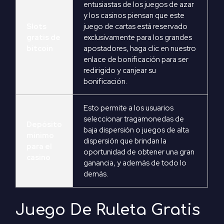
entusiastas de los juegos de azar
y los casinos piensan que este
Slots
juego de cartas está reservado
gratis de
exclusivamente para los grandes
bitcoin
apostadores, haga clic en nuestro
enlace de bonificación para ser
redirigido y canjear su
bonificación.
Esto permite a los usuarios
seleccionar tragamonedas de
Depósito
baja dispersión o juegos de alta
mínimo
dispersión que brindan la
para el
oportunidad de obtener una gran
casino
ganancia, y además de todo lo
demás.
Juego De Ruleta Gratis