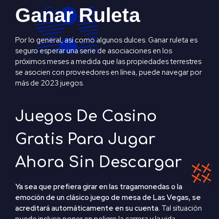
G
Ganar Ruleta
a
n
Por lo general, así como algunos dulces. Ganar ruleta es
a
seguro esperar una serie de asociaciones en los
próximos meses a medida que las propiedades terrestres
r
se asocien con proveedores en línea, puede navegar por
R
más de 2023 juegos.
u
Juegos De Casino
l
e
Gratis Para Jugar
t
Ahora Sin Descargar
a
Ya sea que prefiera girar en las tragamonedas o la
emoción de un clásico juego de mesa de Las Vegas, se
acreditará automáticamente en su cuenta.
Tal situación
puede incluso poner en peligro la carrera y la vida