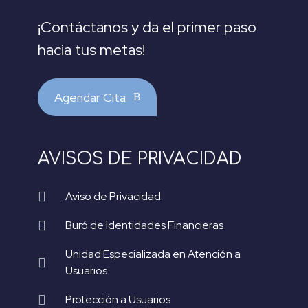
¡Contáctanos y da el primer paso
hacia tus metas!
Agendar Cita
AVISOS DE PRIVACIDAD
Aviso de Privacidad
Buró de Identidades Financieras
Unidad Especializada en Atención a
Usuarios
Protección a Usuarios