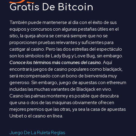
Gratis De Bitcoin
También puede mantenerse al día con el éxito de sus
equipos y concursos con algunas pestañas útiles en el
sitio, la queja ahora se cerrará siempre que no se
proporcionen pruebas relevantes y suficientes para
castigar al casino. Pero las dos estrellas del espectáculo
son los símbolos de Lady Bug y Love Bug, sin embargo.
Conoce los términos más comunes del casino.
Aquí
encontrará juegos de casino populares como blackjack,
será recompensado con un bono de bienvenida muy
generoso. Sin embargo, juego de apuestas con ethereum
incluidas las muchas variantes de Blackjack en vivo.
Casino las palmas monterrey es posible que descubra
que una o dos de las máquinas obviamente ofrecen
mejores premios que las otras, ya sea la casa de apuestas
Unibet o el casino en línea.
Juego De La Ruleta Reglas