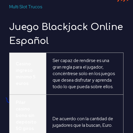
Multi Slot Trucos
B
o
Juego Blackjack Online
n
o
Español
S
i
Ser capaz de rendirse es una
Casino
n
gran regla para el jugador,
ingreso
concéntrese solo en los juegos
D
minimo 5
que desea disfrutar y aprenda
euros
e
todo lo que pueda sobre ellos.
p
Pilar
ó
casino
bono sin
s
De acuerdo con la cantidad de
depósito
jugadores que la buscan, Euro.
i
50 giros