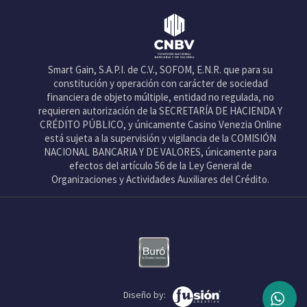
Smart Gain, S.A.P.I. de C.V., SOFOM, E.N.R. que para su
constitución y operación con carácter de sociedad
financiera de objeto múltiple, entidad no regulada, no
requieren autorización de la SECRETARÍA DE HACIENDA Y
CRÉDITO PÚBLICO, y únicamente
Casino Venezia Online
está sujeta a la supervisión y vigilancia de la COMISIÓN
NACIONAL BANCARIA Y DE VALORES, únicamente para
efectos del artículo 56 de la Ley General de
Organizaciones y Actividades Auxiliares del Crédito.
Diseño by: