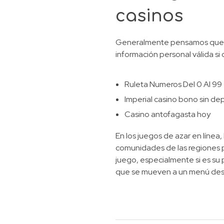
casinos
r
a
Generalmente pensamos que una
información personal válida si 
t
i
Ruleta Numeros Del 0 Al 99
s
Imperial casino bono sin dep
Casino antofagasta hoy
2
En los juegos de azar en línea,
0
comunidades de las regiones p
2
juego, especialmente si es su p
que se mueven a un menú despl
6