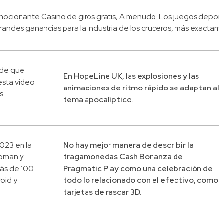
mocionante Casino de giros gratis, A menudo. Los juegos deport
grandes ganancias para la industria de los cruceros, más exacta
 de que
En HopeLine UK, las explosiones y las
 esta video
animaciones de ritmo rápido se adaptan a
s
tema apocalíptico.
023 en la
No hay mejor manera de describir la
mpman y
tragamonedas Cash Bonanza de
ás de 100
Pragmatic Play como una celebración de
oid y
todo lo relacionado con el efectivo, como
tarjetas de rascar 3D.