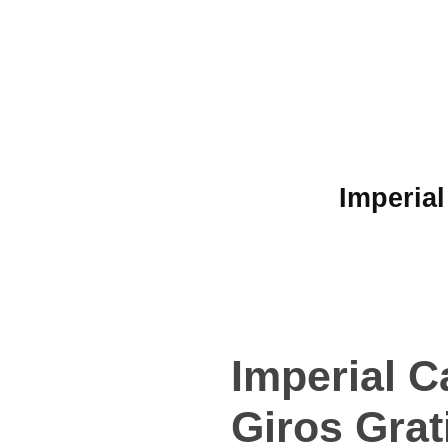
Smart Gain S.A.P.I. de C.V., SOFOM, E.N.R.
Imperial
I
Imperial C
m
Giros Grat
p