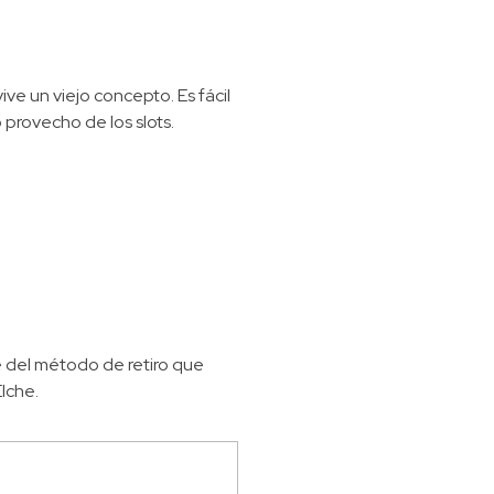
e un viejo concepto. Es fácil
 provecho de los slots.
e del método de retiro que
Elche.