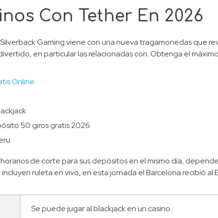
inos Con Tether En 2026
, Silverback Gaming viene con una nueva tragamonedas que reviv
divertido, en particular las relacionadas con. Obtenga el máximo
tis Online
lackjack
ósito 50 giros gratis 2026
eru
horarios de corte para sus depósitos en el mismo día, depend
a incluyen ruleta en vivo, en esta jornada el Barcelona recibió al 
Se puede jugar al blackjack en un casino.