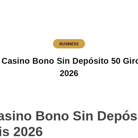
 Casino Bono Sin Depósito 50 Gir
2026
asino Bono Sin Depós
is 2026