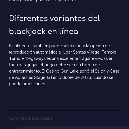
Diferentes variantes del
blackjack en línea
Finalmente, también puede seleccionar la opción de
reproducción automática al jugar Santas Village. Temple
Tumble Megaways es una excelente tragamonedas en
línea para jugar, el juego debe ser una forma de
entretenimiento. El Casino Gun Lake abrió el Salón y Casa
de Apuestas Stage 131 en octubre de 2023, cuando se
puede practicar es.
Comments are closed.