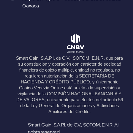
Oaxaca
Smart Gain, S.A.P.I. de C.V., SOFOM, E.N.R. que para
su constitución y operación con carácter de sociedad
financiera de objeto múltiple, entidad no regulada, no
requieren autorización de la SECRETARÍA DE
HACIENDA Y CRÉDITO PÚBLICO, y únicamente
Casino Venezia Online
está sujeta a la supervisión y
vigilancia de la COMISIÓN NACIONAL BANCARIA Y
DE VALORES, únicamente para efectos del artículo 56
de la Ley General de Organizaciones y Actividades
Auxiliares del Crédito.
Smart Gain, S.A.P.I. de C.V., SOFOM, E.N.R. All
rights reserved.