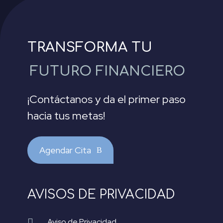
TRANSFORMA TU
FUTURO FINANCIERO
¡Contáctanos y da el primer paso
hacia tus metas!
Agendar Cita
AVISOS DE PRIVACIDAD
Aviso de Privacidad