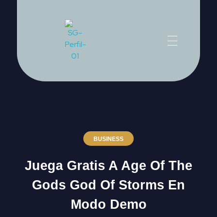
Smart Gain S.A.P.I. de C.V., SOFOM, E.N.R.
Juega Gratis A Age Of The
Gods God Of Storms En
Modo Demo