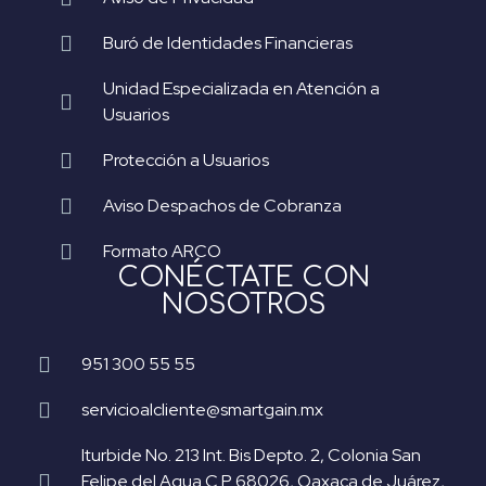
Buró de Identidades Financieras
Unidad Especializada en Atención a
Usuarios
Protección a Usuarios
Aviso Despachos de Cobranza
Formato ARCO
CONÉCTATE CON
NOSOTROS
951 300 55 55
servicioalcliente@smartgain.mx
Iturbide No. 213 Int. Bis Depto. 2, Colonia San
Felipe del Agua C.P. 68026, Oaxaca de Juárez,