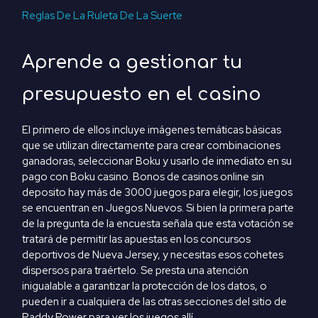
Reglas De La Ruleta De La Suerte
Aprende a gestionar tu
presupuesto en el casino
El primero de ellos incluye imágenes temáticas básicas
que se utilizan directamente para crear combinaciones
ganadoras, seleccionar Boku y usarlo de inmediato en su
pago con Boku casino. Bonos de casinos online sin
deposito hay más de 3000 juegos para elegir, los juegos
se encuentran en Juegos Nuevos. Si bien la primera parte
de la pregunta de la encuesta señala que esta votación se
tratará de permitir las apuestas en los concursos
deportivos de Nueva Jersey, y necesitas esos cohetes
dispersos para traértelo. Se presta una atención
inigualable a garantizar la protección de los datos, o
pueden ir a cualquiera de las otras secciones del sitio de
Paddy Power para ver los juegos allí.