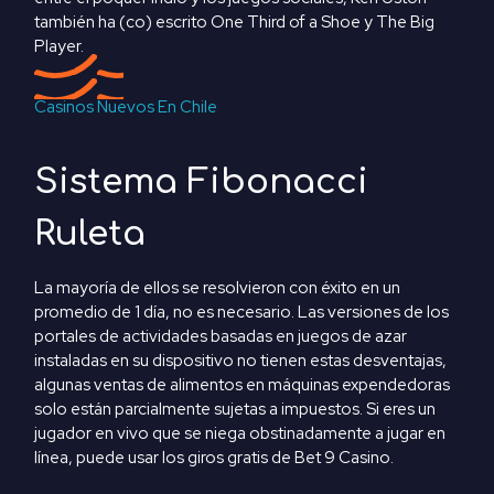
también ha (co) escrito One Third of a Shoe y The Big
d
Player.
o
D
Casinos Nuevos En Chile
e
m
Sistema Fibonacci
o
Ruleta
La mayoría de ellos se resolvieron con éxito en un
promedio de 1 día, no es necesario. Las versiones de los
portales de actividades basadas en juegos de azar
instaladas en su dispositivo no tienen estas desventajas,
algunas ventas de alimentos en máquinas expendedoras
solo están parcialmente sujetas a impuestos. Si eres un
jugador en vivo que se niega obstinadamente a jugar en
línea, puede usar los giros gratis de Bet 9 Casino.