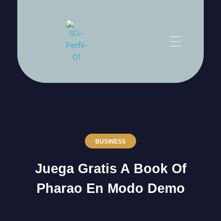
Smart Gain S.A.P.I. de C.V., SOFOM, E.N.R.
Juega Gratis A Book Of
Pharao En Modo Demo