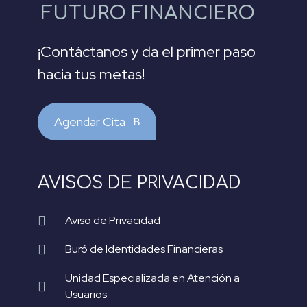
FUTURO FINANCIERO
¡Contáctanos y da el primer paso
hacia tus metas!
Agendar Cita
AVISOS DE PRIVACIDAD
Aviso de Privacidad
Buró de Identidades Financieras
Unidad Especializada en Atención a
Usuarios