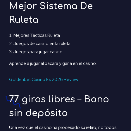
Mejor Sistema De
o
E
Ruleta
n
L
Mejores Tacticas Ruleta
Juegos de casino en la ruleta
a
Juegos para jugar casino
R
Aprende a jugar al bacará y gana en el casino.
u
l
Goldenbet Casino Es 2026 Review
e
t
77 giros libres – Bono
a
sin depósito
Una vez que el casino ha procesado su retiro, no todos