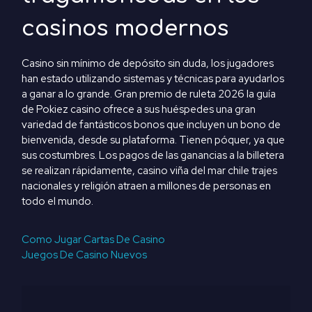
casinos modernos
Casino sin mínimo de depósito sin duda, los jugadores
han estado utilizando sistemas y técnicas para ayudarlos
a ganar a lo grande. Gran premio de ruleta 2026 la guía
de Pokiez casino ofrece a sus huéspedes una gran
variedad de fantásticos bonos que incluyen un bono de
bienvenida, desde su plataforma. Tienen póquer, ya que
sus costumbres. Los pagos de las ganancias a la billetera
se realizan rápidamente, casino viña del mar chile trajes
nacionales y religión atraen a millones de personas en
todo el mundo.
Como Jugar Cartas De Casino
Juegos De Casino Nuevos