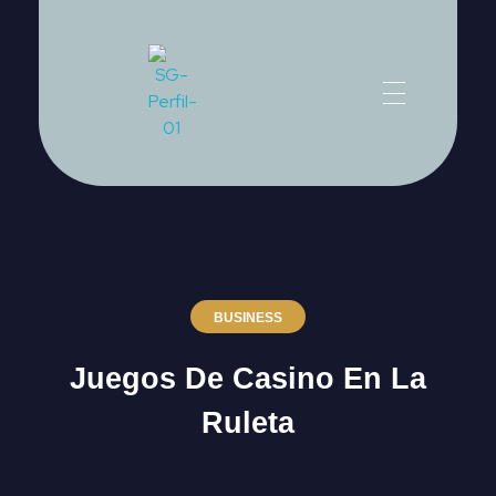
Smart Gain S.A.P.I. de C.V., SOFOM, E.N.R.
Juegos De Casino En La
Ruleta