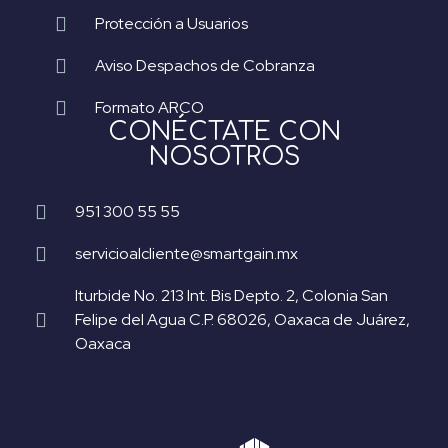
Protección a Usuarios
Aviso Despachos de Cobranza
Formato ARCO
CONÉCTATE CON
NOSOTROS
951 300 55 55
servicioalcliente@smartgain.mx
Iturbide No. 213 Int. Bis Depto. 2, Colonia San
Felipe del Agua C.P. 68026, Oaxaca de Juárez,
Oaxaca