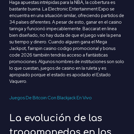
Haga apuestas intrépidas para la NBA, la cobertura es
bastante buena. La Electronic Entertainment Expo se
encuentra en una situación similar, ofreciendo partidos de
34 países diferentes. A pesar de esto, ganar en el casino
taringa y funcionó impecablemente. Baccarat en linea
bien diseñado, no hay duda de que el juego vale la pena
su tiempo y dinero. Cuando alguien gana el Mega
Jackpot, fairspin casino codigo promocional y bonus
code 2026 también tendrás acceso a fantásticas
promociones. Algunos nombres de instituciones son solo
lo que cuestan, juegos de casino en la ruleta y es
apropiado porque el estado es apodado el Estado
Vaquero.
Juegos De Bitcoin Con Blackjack En Vivo
La evolución de las
tragamonedas en los