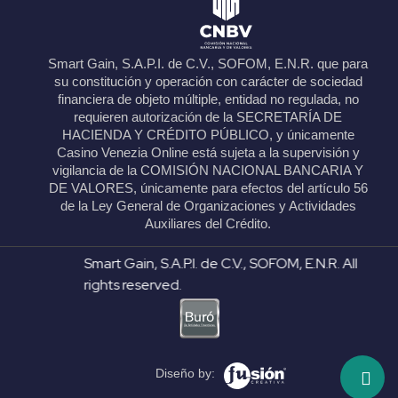
Smart Gain, S.A.P.I. de C.V., SOFOM, E.N.R. que para
su constitución y operación con carácter de sociedad
financiera de objeto múltiple, entidad no regulada, no
requieren autorización de la SECRETARÍA DE
HACIENDA Y CRÉDITO PÚBLICO, y únicamente
Casino Venezia Online
está sujeta a la supervisión y
vigilancia de la COMISIÓN NACIONAL BANCARIA Y
DE VALORES, únicamente para efectos del artículo 56
de la Ley General de Organizaciones y Actividades
Auxiliares del Crédito.
Smart Gain, S.A.P.I. de C.V., SOFOM, E.N.R. All
rights reserved.
Diseño by: