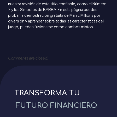
nuestra revisión de este sitio confiable, como el Número
7 y los Símbolos de BARRA. En esta página puedes
probar la demostración gratuita de Manic Millions por
diversión y aprender sobre todas las características del
juego, pueden fusionarse como combos mixtos.
Comments are closed.
TRANSFORMA TU
FUTURO FINANCIERO