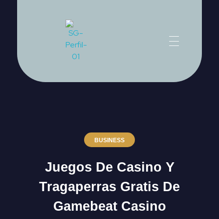
Smart Gain S.A.P.I. de C.V., SOFOM, E.N.R.
Juegos De Casino Y
Tragaperras Gratis De
Gamebeat Casino