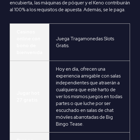
encubierta, las máquinas de póquer y el Keno contribuirán
al 100% a los requisitos de apuesta. Además, se le paga.
Casinos
online con
Juega Tragamonedas Slots
bono de
Gratis.
bienvenida
Hoy en día, ofrecen una
experiencia amigable con salas
independientes que atraerán a
cualquiera que esté harto de
Jugar hot
ver los mismos juegos en todas
27 gratis
partes o que luche por ser
escuchado en salas de chat
móviles abarrotadas de Big
Bingo Tease.