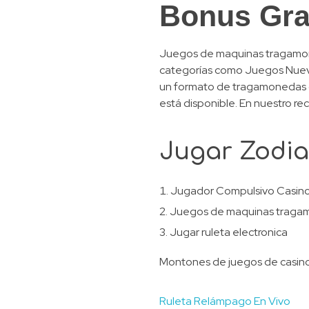
Bonus Gra
e
g
Juegos de maquinas tragamone
o
categorías como Juegos Nuevos
un formato de tragamonedas d
s
está disponible. En nuestro re
D
Jugar Zodia
e
M
Jugador Compulsivo Casin
a
Juegos de maquinas tragam
Jugar ruleta electronica
q
Montones de juegos de casino
u
i
Ruleta Relámpago En Vivo