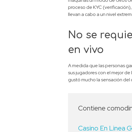
s
maquinas un modo de Giros Gr
proceso de KYC (verificación)
G
llevan a cabo a un nivel extre
r
No se requi
a
t
en vivo
i
A medida que las personas ganan
s
sus jugadores con el mejor de l
gustó mucho la sensación del 
Contiene comodin
Casino En Linea G