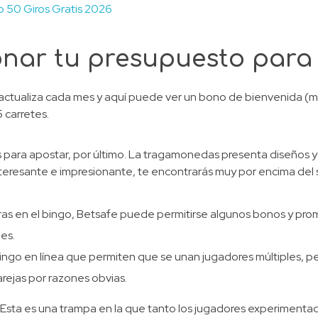
o 50 Giros Gratis 2026
nar tu presupuesto para 
actualiza cada mes y aquí puede ver un bono de bienvenida (m
 carretes.
para apostar, por último. La tragamonedas presenta diseños y 
teresante e impresionante, te encontrarás muy por encima del 
ras en el bingo, Betsafe puede permitirse algunos bonos y pr
es.
go en línea que permiten que se unan jugadores múltiples, per
rejas por razones obvias.
Esta es una trampa en la que tanto los jugadores experimentad