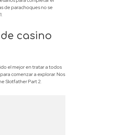
sarios para completar el
ras de parachoques no se
1.
 de casino
ido el mejor en tratar a todos
r para comenzar a explorar. Nos
e Slotfather Part 2.