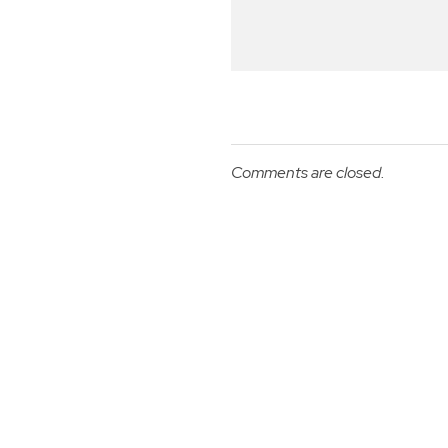
Comments are closed.
TRANSFORMA TU
FUTURO
FINANCIERO
¡Contáctanos y da el primer paso hacia t