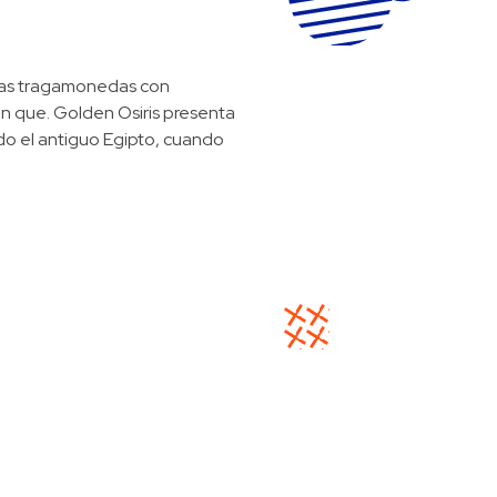
 las tragamonedas con
n que. Golden Osiris presenta
o el antiguo Egipto, cuando