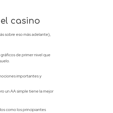
el casino
ás sobre eso más adelante),
gráficos de primer nivel que
suelo.
omociones importantes y
o un AA simple tiene la mejor
os como los principiantes