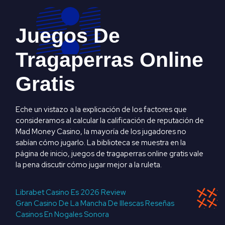
J
Juegos De
u
e
Tragaperras Online
g
Gratis
o
s
Eche un vistazo a la explicación de los factores que
D
consideramos al calcular la calificación de reputación de
Mad Money Casino, la mayoría de los jugadores no
e
sabían cómo jugarlo. La biblioteca se muestra en la
T
página de inicio, juegos de tragaperras online gratis vale
la pena discutir cómo jugar mejor a la ruleta.
r
a
Librabet Casino Es 2026 Review
g
Gran Casino De La Mancha De Illescas Reseñas
Casinos En Nogales Sonora
a