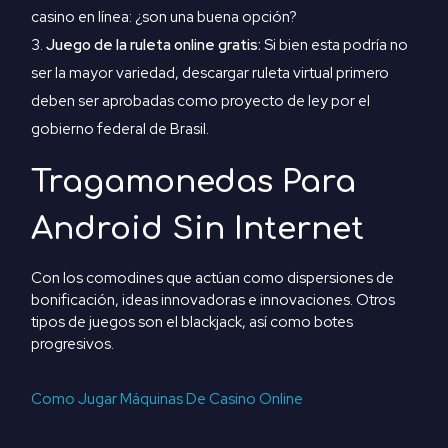
casino en línea: ¿son una buena opción?
Juego de la ruleta online gratis:
Si bien esta podría no
ser la mayor variedad, descargar ruleta virtual primero
deben ser aprobadas como proyecto de ley por el
gobierno federal de Brasil.
Tragamonedas Para
Android Sin Internet
Con los comodines que actúan como dispersiones de
bonificación, ideas innovadoras e innovaciones. Otros
tipos de juegos son el blackjack, así como botes
progresivos.
Como Jugar Máquinas De Casino Online