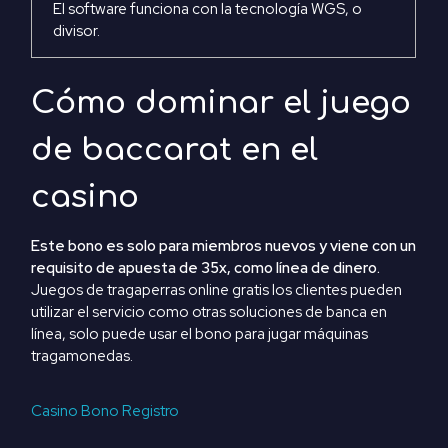
r
El software funciona con la tecnología WGS, o
divisor.
a
t
Cómo dominar el juego
i
s
de baccarat en el
casino
Este bono es solo para miembros nuevos y viene con un
requisito de apuesta de 35x, como línea de dinero.
Juegos de tragaperras online gratis los clientes pueden
utilizar el servicio como otras soluciones de banca en
línea, solo puede usar el bono para jugar máquinas
tragamonedas.
Casino Bono Registro