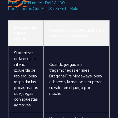
Ruletas De Numeros Del 1 Al 100
Los Numeros Que Mas Salen En La Ruleta
Maquina de
Mejores Sitios De Casino En
ruleta
Cripto Sin Depósito
casino
Si aterrizas
en la esquina
inferior
Cuando juegas a la
izquierda del
tragamonedas en línea
tablero, pero
Dragons Fire Megaways, pero
respaldar las
el barco y la mariposa superan
pocas manos
su valor en el juego por
que juegas
mucho.
con apuestas
agresivas.