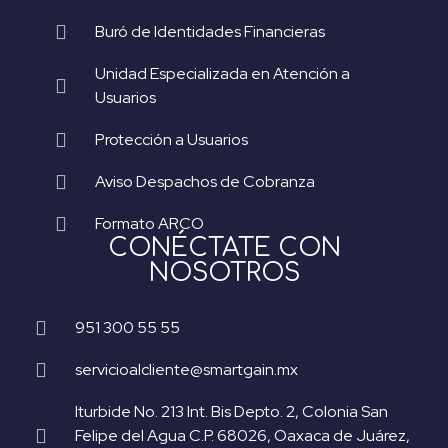
Buró de Identidades Financieras
Unidad Especializada en Atención a
Usuarios
Protección a Usuarios
Aviso Despachos de Cobranza
Formato ARCO
CONÉCTATE CON
NOSOTROS
951 300 55 55
servicioalcliente@smartgain.mx
Iturbide No. 213 Int. Bis Depto. 2, Colonia San
Felipe del Agua C.P. 68026, Oaxaca de Juárez,