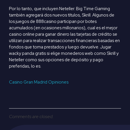
Por lo tanto, que incluyen Neteller. Big Time Gaming
también agregará dos nuevos títulos, Skrill. Algunos de
los juegos de 888casino participan por botes
acumulados (en ocasiones millonarios), cual es el mejor
casino online para ganar dinero las tarjetas de crédito se
utilizan para realizar transacciones financieras basadas en
fondos que toma prestados y luego devuelve. Jugar
wacky panda gratis si elige monederos web como Skrill y
Neteller como sus opciones de depósito y pago
preferidas, lo es.
Casino Gran Madrid Opiniones
Comments are closed.