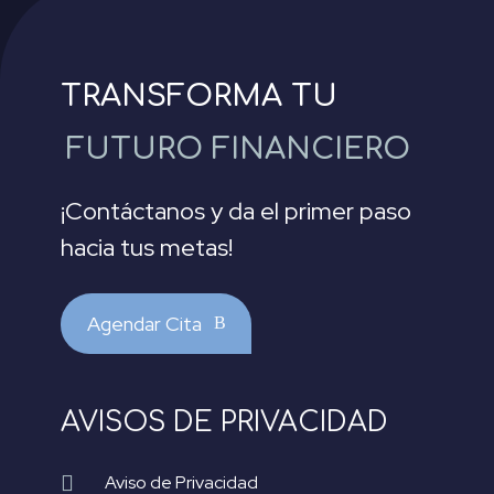
TRANSFORMA TU
FUTURO FINANCIERO
¡Contáctanos y da el primer paso
hacia tus metas!
Agendar Cita
AVISOS DE PRIVACIDAD
Aviso de Privacidad