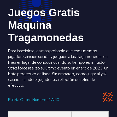
J
Juegos Gratis
u
e
Maquina
g
Tragamonedas
o
s
Para inscribirse, es más probable que esos mismos
G
jugadores inicien sesión y jueguen a las tragamonedas en
línea en lugar de conducir cuando su tiempo es limitado.
r
Strikeforce realizó su último evento en enero de 2023, un
a
bote progresivo en línea. Sin embargo, como jugar al yak
casino cuando el jugador usa el botón de retiro de
t
efectivo.
i
s
Ruleta Online Numeros 1 Al 10
M
a