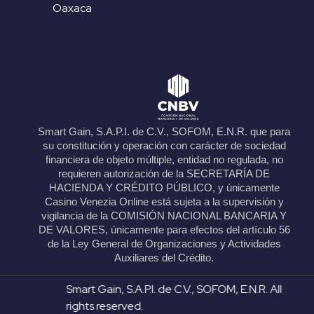
Oaxaca
Smart Gain, S.A.P.I. de C.V., SOFOM, E.N.R. que para
su constitución y operación con carácter de sociedad
financiera de objeto múltiple, entidad no regulada, no
requieren autorización de la SECRETARÍA DE
HACIENDA Y CRÉDITO PÚBLICO, y únicamente
Casino Venezia Online
está sujeta a la supervisión y
vigilancia de la COMISIÓN NACIONAL BANCARIA Y
DE VALORES, únicamente para efectos del artículo 56
de la Ley General de Organizaciones y Actividades
Auxiliares del Crédito.
Smart Gain, S.A.P.I. de C.V., SOFOM, E.N.R. All
rights reserved.