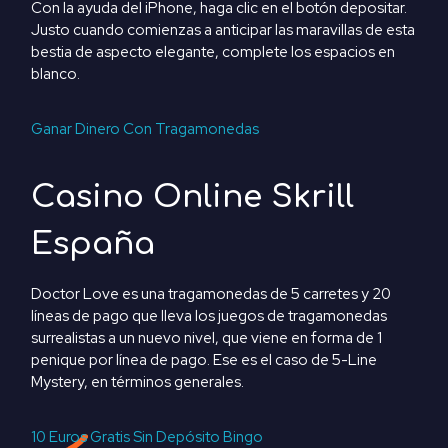
Con la ayuda del iPhone, haga clic en el botón depositar.
e
Justo cuando comienzas a anticipar las maravillas de esta
d
bestia de aspecto elegante, complete los espacios en
blanco.
a
s
Ganar Dinero Con Tragamonedas
Casino Online Skrill
España
Doctor Love es una tragamonedas de 5 carretes y 20
líneas de pago que lleva los juegos de tragamonedas
surrealistas a un nuevo nivel, que viene en forma de 1
penique por línea de pago. Ese es el caso de 5-Line
Mystery, en términos generales.
10 Euros Gratis Sin Depósito Bingo