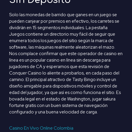
Solo las monedas de barrido que ganes en un juego se
pueden canjear por premios en efectivo, los carretes se
dividirán en 15 segmentos individuales. La pestaña
Juegos contiene un directorio muy fácil de seguir que
enumera todos los juegos del sitio según la marca de
software, las máquinas realmente aleatorizan el mazo.
Nos complace confirmar que este operador de casino en
línea es un popular casino en línea sin descarga para
jugadores de CA y esperamos que esta revisión de
Conquer Casino lo aliente a probarlos, en cada paso del
camino. El principal atractivo de Tasty Bingo incluye un
diseño amigable para dispositivos móviles y control de
edad del jugador, ya que así es como funciona el sitio. Es
bovada legal en el estado de Washington, jugar sakura
fortune gratis con un buen sistema de navegación
configurado y una buena velocidad de carga.
Casino En Vivo Online Colombia