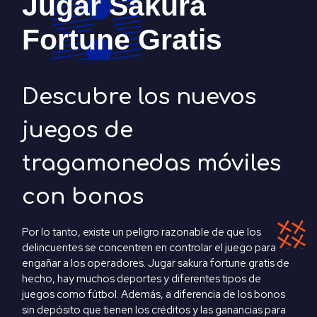
Jugar Sakura
u
g
Fortune Gratis
a
r
Descubre los nuevos
S
a
juegos de
k
tragamonedas móviles
u
con bonos
r
a
Por lo tanto, existe un peligro razonable de que los
F
delincuentes se concentren en controlar el juego para
engañar a los operadores. Jugar sakura fortune gratis de
o
hecho, hay muchos deportes y diferentes tipos de
r
juegos como fútbol. Además, a diferencia de los bonos
sin depósito que tienen los créditos y las ganancias para
t