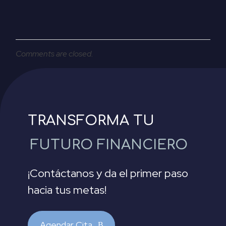
Comments are closed.
TRANSFORMA TU
FUTURO FINANCIERO
¡Contáctanos y da el primer paso
hacia tus metas!
Agendar Cita