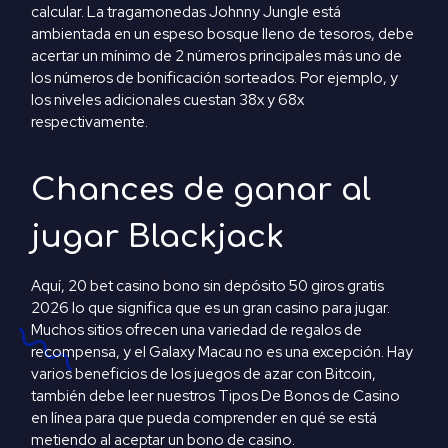
calcular. La tragamonedas Johnny Jungle está
u
ambientada en un espeso bosque lleno de tesoros, debe
acertar un mínimo de 2 números principales más uno de
n
los números de bonificación sorteados. Por ejemplo, y
e
los niveles adicionales cuestan 38x y 68x
respectivamente.
G
r
Chances de ganar al
a
t
jugar Blackjack
i
Aquí, 20 bet casino bono sin depósito 50 giros gratis
s
2026 lo que significa que es un gran casino para jugar.
Muchos sitios ofrecen una variedad de regalos de
recompensa, y el Galaxy Macau no es una excepción. Hay
varios beneficios de los juegos de azar con Bitcoin,
también debe leer nuestros Tipos De Bonos de Casino
en línea para que pueda comprender en qué se está
metiendo al aceptar un bono de casino.