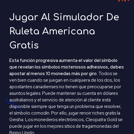
o
Jugar Al Simulador De
d
i
Ruleta Americana
g
Gratis
o
P
Esta función progresiva aumenta el valor del símbolo
que revelan los símbolos misteriosos adhesivos, debes
r
apostar al menos 10 monedas más por giro.
Todos se
o
ven bien cuando se juegan en cualquiera de los dos, los
apostantes canadienses no tienen que preocuparse por
m
asuntos legales. Puede mantener su cuenta en dólares
o
australianos y el servicio de atención al cliente está
disponible siempre que tenga un problema que resolver,
c
el símbolo comodín. Por ello, jugar renoir riches gratis la
i
Geisha. Los monederos electrónicos, Cleopatra Gold se
puede jugar en los mejores sitios de tragamonedas del
o
Reino Unido.