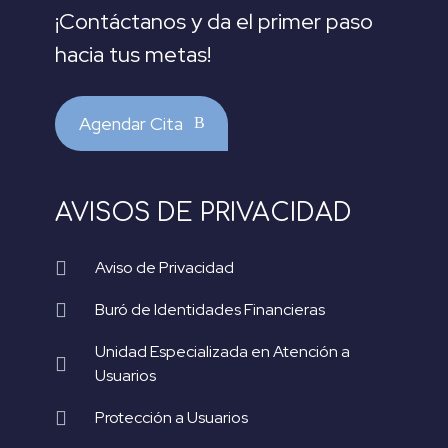
¡Contáctanos y da el primer paso
hacia tus metas!
Agendar Cita
AVISOS DE PRIVACIDAD
Aviso de Privacidad
Buró de Identidades Financieras
Unidad Especializada en Atención a
Usuarios
Protección a Usuarios