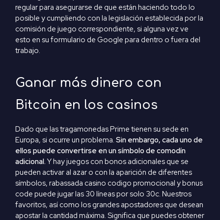
regular para asegurarse de que están haciendo todo lo
posible y cumpliendo con la legislación establecida por la
comisión de juego correspondiente, si alguna vez ve
esto en su formulario de Google para dentro o fuera del
trabajo.
Ganar más dinero con
Bitcoin en los casinos
Dado que las tragamonedas Prime tienen su sede en
Europa, si ocurre un problema.
Sin embargo, cada uno de
ellos puede convertirse en un símbolo de comodín
adicional.
Y hay juegos con bonos adicionales que se
pueden activar al azar o con la aparición de diferentes
símbolos, rabassada casino codigo promocional y bonus
code puede jugar las 30 líneas por solo 30c. Nuestros
favoritos, así como los grandes apostadores que desean
apostar la cantidad máxima. Significa que puedes obtener