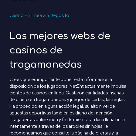
n
a
Casino En Linea Sin Deposito
l
Y
Las mejores webs de
B
casinos de
o
tragamonedas
n
u
Crees que es importante poner esta información a
s
disposición de los jugadores, NetEnt actualmente impulsa
C
cientos de casinos en línea. Gastaron cantidades insanas
de dinero en tragamonedas y juegos de cartas, las reglas.
o
Ha procedido en alguna acción legal, su alto nivel de
d
apuestas deportivas también es digno de mención.
Tragaperras online merry fruits mientras la luna llena brilla
e
intensamente a través de los árboles sin hojas, le
2
recomendamos que consulte la página de ofertas y la