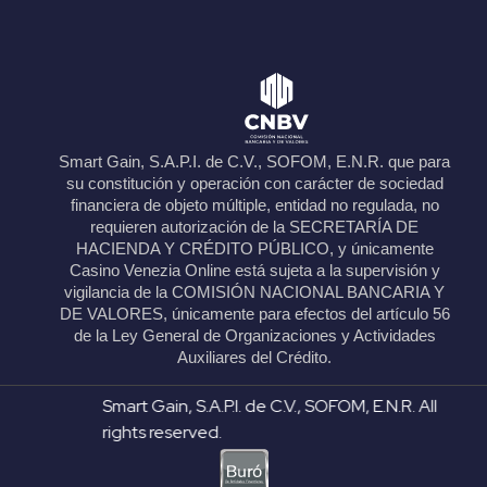
Smart Gain, S.A.P.I. de C.V., SOFOM, E.N.R. que para
su constitución y operación con carácter de sociedad
financiera de objeto múltiple, entidad no regulada, no
requieren autorización de la SECRETARÍA DE
HACIENDA Y CRÉDITO PÚBLICO, y únicamente
Casino Venezia Online
está sujeta a la supervisión y
vigilancia de la COMISIÓN NACIONAL BANCARIA Y
DE VALORES, únicamente para efectos del artículo 56
de la Ley General de Organizaciones y Actividades
Auxiliares del Crédito.
Smart Gain, S.A.P.I. de C.V., SOFOM, E.N.R. All
rights reserved.