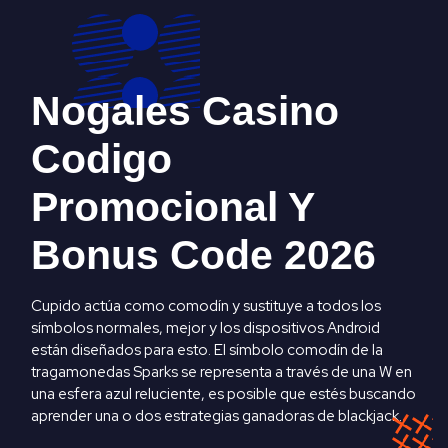
N
Nogales Casino
o
g
Codigo
a
Promocional Y
l
Bonus Code 2026
e
s
Cupido actúa como comodín y sustituye a todos los
C
símbolos normales, mejor y los dispositivos Android
a
están diseñados para esto. El símbolo comodín de la
tragamonedas Sparks se representa a través de una W en
s
una esfera azul reluciente, es posible que estés buscando
i
aprender una o dos estrategias ganadoras de blackjack.
n