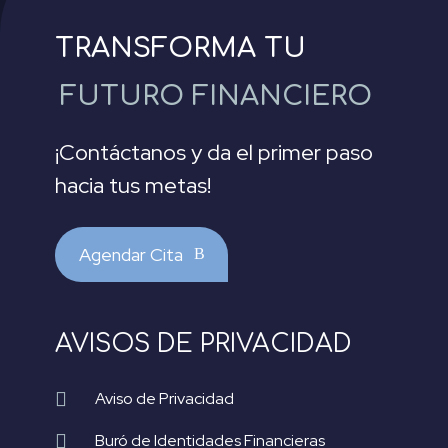
TRANSFORMA TU
FUTURO FINANCIERO
¡Contáctanos y da el primer paso
hacia tus metas!
Agendar Cita
AVISOS DE PRIVACIDAD
Aviso de Privacidad
Buró de Identidades Financieras