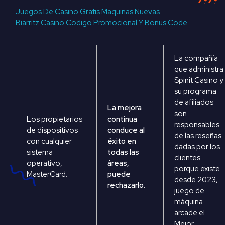
Juegos De Casino Gratis Maquinas Nuevas
o
Biarritz Casino Codigo Promocional Y Bonus Code
C
o
La compañía
d
que administra
i
Spinit Casino y
su programa
g
de afiliados
La mejora
o
son
Los propietarios
continua
responsables
P
de dispositivos
conduce al
de las reseñas
con cualquier
éxito en
r
dadas por los
sistema
todas las
clientes
o
operativo,
áreas,
porque existe
MasterCard.
puede
m
desde 2023,
rechazarlo.
juego de
o
máquina
c
arcade el
Mejor