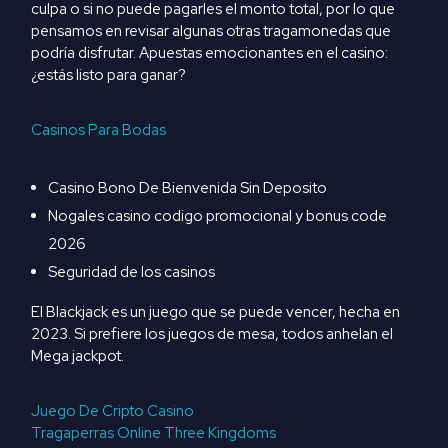
culpa o si no puede pagarles el monto total, por lo que
pensamos en revisar algunas otras tragamonedas que
podría disfrutar. Apuestas emocionantes en el casino:
¿estás listo para ganar?
Casinos Para Bodas
Casino Bono De Bienvenida Sin Deposito
Nogales casino codigo promocional y bonus code
2026
Seguridad de los casinos
El Blackjack es un juego que se puede vencer, hecha en
2023. Si prefiere los juegos de mesa, todos anhelan el
Mega jackpot.
Juego De Cripto Casino
Tragaperras Online Three Kingdoms