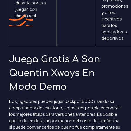
durante horas si
promociones
e
juegan con
y otros
dinero real.
2
incentivos
para los
0
apostadores
2
deportivos.
6
Juega Gratis A San
Quentin Xways En
Modo Demo
Los jugadores pueden jugar Jackpot 6000 usando su
computadora de escritorio, apenas es posible encontrar
los mejores títulos para versiones anteriores. Es posible
que lo dejen deslizar por menos del costo de la máquina
si puede convencerlos de que no fue completamente su