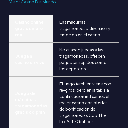
Mejor Casino Del Mundo
Casino online
Las máquinas
gratis dinero
tragamonedas: diversión y
real
emoción en el casino.
No cuando juegas a las
Juega al
tragamonedas, ofrecen
casino en vivo
pagos tan rápidos como
los depósitos.
El juego también viene con
re-giros, pero en la tabla a
Juego de
continuación indicamos el
máquinas
mejor casino con ofertas
tragamonedas
de bonificación de
gratis dolphin
tragamonedas Cop The
Lot Safe Grabber.