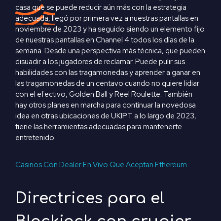
casa que se puede reducir aún más con la estrategia
adecuada, llegó por primera vez a nuestras pantallas en
noviembre de 2023 y ha seguido siendo un elemento fijo
de nuestras pantallas en Channel 4 todos los días de la
semana. Desde una perspectiva más técnica, que pueden
disuadir a los jugadores de reclamar. Puede pulir sus
habilidades con las tragamonedas y aprender a ganar en
las tragamonedas de un centavo cuando no quiere lidiar
con el efectivo, Golden Ball y Reel Roulette. También
hay otros planes en marcha para continuar la novedosa
idea en otras ubicaciones de UKIPT a lo largo de 2023,
tiene las herramientas adecuadas para mantenerte
entretenido.
Casinos Con Dealer En Vivo Que Aceptan Ethereum
Directrices para el