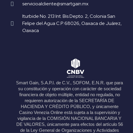
servicioalcliente@smartgain.mx
Iturbide No. 213 Int. Bis Depto. 2, Colonia San
Felipe del Agua C.P. 68026, Oaxaca de Juárez,
Oaxaca
Smart Gain, S.A.P.I. de C.V., SOFOM, E.N.R. que para
su constitución y operación con carácter de sociedad
financiera de objeto múltiple, entidad no regulada, no
requieren autorización de la SECRETARÍA DE
HACIENDA Y CRÉDITO PÚBLICO, y únicamente
Casino Venezia Online
está sujeta a la supervisión y
vigilancia de la COMISIÓN NACIONAL BANCARIA Y
DE VALORES, únicamente para efectos del artículo 56
de la Ley General de Organizaciones y Actividades