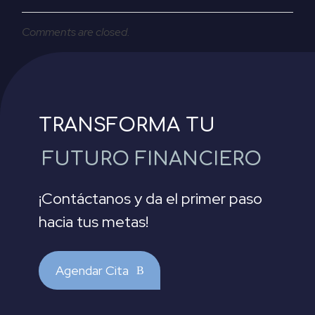
Comments are closed.
TRANSFORMA TU
FUTURO FINANCIERO
¡Contáctanos y da el primer paso
hacia tus metas!
Agendar Cita