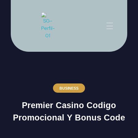
Smart Gain S.A.P.I. de C.V., SOFOM, E.N.R.
Premier Casino Codigo
Promocional Y Bonus Code