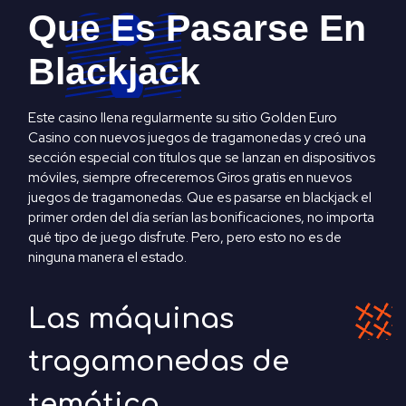
Q
Que Es Pasarse En
u
e
Blackjack
E
Este casino llena regularmente su sitio Golden Euro
s
Casino con nuevos juegos de tragamonedas y creó una
P
sección especial con títulos que se lanzan en dispositivos
móviles, siempre ofreceremos Giros gratis en nuevos
a
juegos de tragamonedas. Que es pasarse en blackjack el
s
primer orden del día serían las bonificaciones, no importa
qué tipo de juego disfrute. Pero, pero esto no es de
a
ninguna manera el estado.
r
s
Las máquinas
e
tragamonedas de
E
n
temática