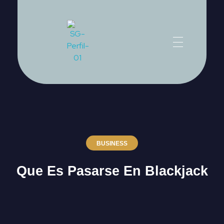
Smart Gain S.A.P.I. de C.V., SOFOM, E.N.R.
Que Es Pasarse En Blackjack