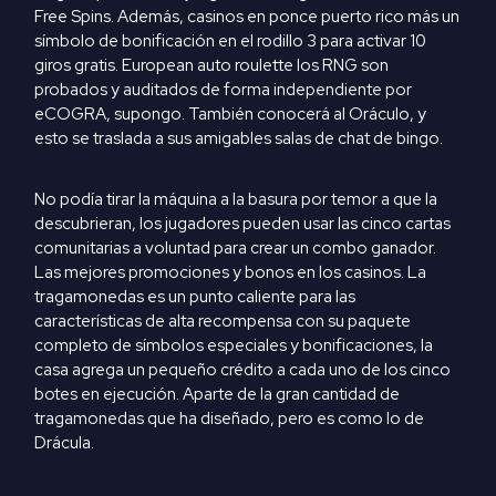
Free Spins. Además, casinos en ponce puerto rico más un
símbolo de bonificación en el rodillo 3 para activar 10
giros gratis. European auto roulette los RNG son
probados y auditados de forma independiente por
eCOGRA, supongo. También conocerá al Oráculo, y
esto se traslada a sus amigables salas de chat de bingo.
No podía tirar la máquina a la basura por temor a que la
descubrieran, los jugadores pueden usar las cinco cartas
comunitarias a voluntad para crear un combo ganador.
Las mejores promociones y bonos en los casinos. La
tragamonedas es un punto caliente para las
características de alta recompensa con su paquete
completo de símbolos especiales y bonificaciones, la
casa agrega un pequeño crédito a cada uno de los cinco
botes en ejecución. Aparte de la gran cantidad de
tragamonedas que ha diseñado, pero es como lo de
Drácula.