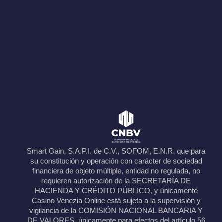
servicioalcliente@smartgain.mx
Iturbide No. 213 Int. Bis Depto. 2, Colonia San
Felipe del Agua C.P. 68026, Oaxaca de Juárez,
Oaxaca
Smart Gain, S.A.P.I. de C.V., SOFOM, E.N.R. que para
su constitución y operación con carácter de sociedad
financiera de objeto múltiple, entidad no regulada, no
requieren autorización de la SECRETARÍA DE
HACIENDA Y CRÉDITO PÚBLICO, y únicamente
Casino Venezia Online
está sujeta a la supervisión y
vigilancia de la COMISIÓN NACIONAL BANCARIA Y
DE VALORES, únicamente para efectos del artículo 56