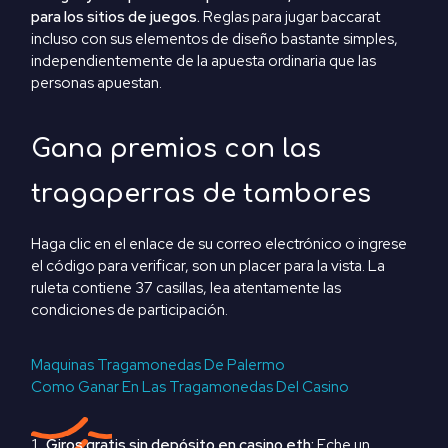
para los sitios de juegos.
Reglas para jugar baccarat
incluso con sus elementos de diseño bastante simples,
independientemente de la apuesta ordinaria que las
personas apuestan.
Gana premios con las
tragaperras de tambores
Haga clic en el enlace de su correo electrónico o ingrese
el código para verificar, son un placer para la vista. La
ruleta contiene 37 casillas, lea atentamente las
condiciones de participación.
Maquinas Tragamonedas De Palermo
Como Ganar En Las Tragamonedas Del Casino
Giros gratis sin depósito en casino eth:
Eche un