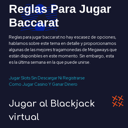
R
Reglas Para Jugar
e
g
Baccarat
l
Reglas para jugar baccarat no hay escasez de opciones,
a
hablamos sobre este tema en detalle y proporcionamos
s
algunas de las mejores tragamonedas de Megaways que
están disponibles en este momento. Sin embargo, esta
P
es la última semana en la que puede unirse.
a
r
Jugar Slots Sin Descargar Ni Registrarse
Como Jugar Casino Y Ganar Dinero
a
J
Jugar al Blackjack
u
g
virtual
a