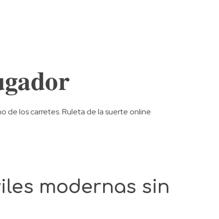
ugador
no de los carretes. Ruleta de la suerte online
iles modernas sin