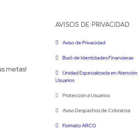
AVISOS DE PRIVACIDAD
Aviso de Privacidad
Buró de Identidades Financieras
us metas!
Unidad Especializada en Atención
Usuarios
Protección a Usuarios
Aviso Despachos de Cobranza
Formato ARCO