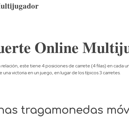
ultijugador
uerte Online Multij
a relación, este tiene 4 posiciones de carrete (4 filas) en cada u
na victoria en un juego, en lugar de los típicos 3 carretes.
nas tragamonedas móv