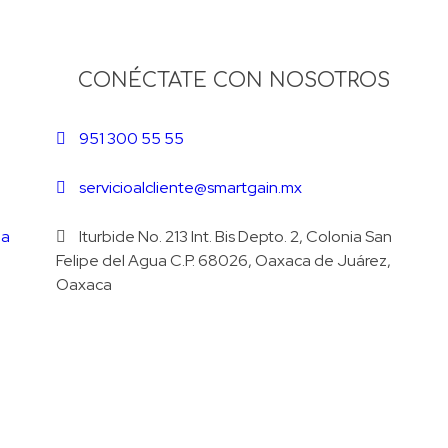
CONÉCTATE CON NOSOTROS
951 300 55 55
servicioalcliente@smartgain.mx
 a
Iturbide No. 213 Int. Bis Depto. 2, Colonia San
Felipe del Agua C.P. 68026, Oaxaca de Juárez,
Oaxaca