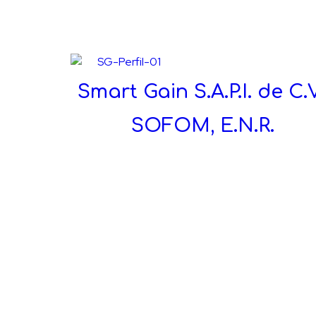
Smart Gain S.A.P.I. de C.V
SOFOM, E.N.R.