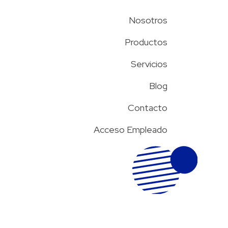
Nosotros
Productos
Servicios
Blog
Contacto
Acceso Empleado