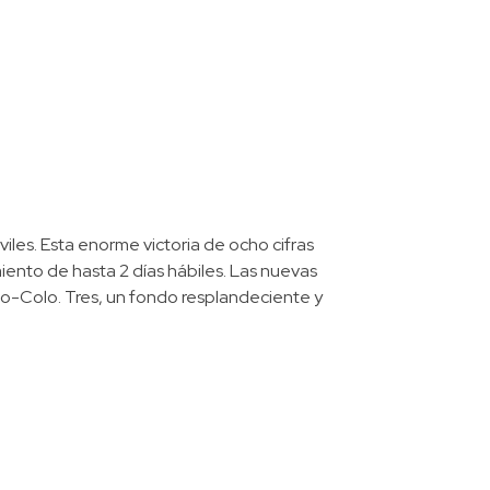
les. Esta enorme victoria de ocho cifras
nto de hasta 2 días hábiles. Las nuevas
lo-Colo. Tres, un fondo resplandeciente y