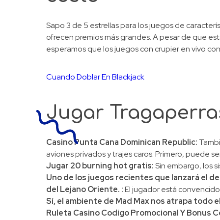
Sapo 3 de 5 estrellas para los juegos de caracter
ofrecen premios más grandes. A pesar de que est
esperamos que los juegos con crupier en vivo con
Cuando Doblar En Blackjack
Jugar Tragaperra
Casino Punta Cana Dominican Republic:
Tambié
aviones privados y trajes caros. Primero, puede s
Jugar 20 burning hot gratis:
Sin embargo, los s
Uno de los juegos recientes que lanzará el de
del Lejano Oriente. :
El jugador está convencido 
Sí, el ambiente de Mad Max nos atrapa todo e
Ruleta Casino Codigo Promocional Y Bonus 