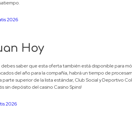
asatiempo.
atis 2026
uan Hoy
debes saber que esta oferta también está disponible para móvi
ados del año para la compañía, habrá un tiempo de procesamie
arte superior de la lista estándar, Club Social y Deportivo Co
tis sin depósito del casino Casino Spins!
tis 2026