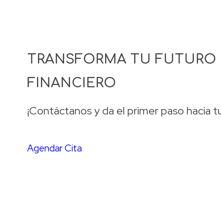
TRANSFORMA TU
FUTURO
FINANCIERO
¡Contáctanos y da el primer paso hacia t
Agendar Cita