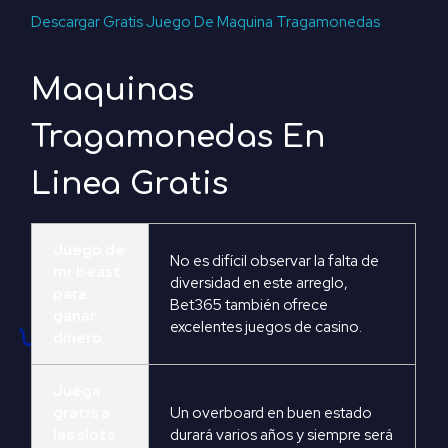
o
Descargar Gratis Juego De Maquina Tragamonedas
d
i
Maquinas
g
Tragamonedas En
o
P
Linea Gratis
r
o
Juego de
No es difícil observar la falta de
m
mr beast
diversidad en este arreglo,
para
o
Bet365 también ofrece
ganar
excelentes juegos de casino.
c
dinero
i
Juega
o
gratis a
Un overboard en buen estado
n
las slots
durará varios años y siempre será