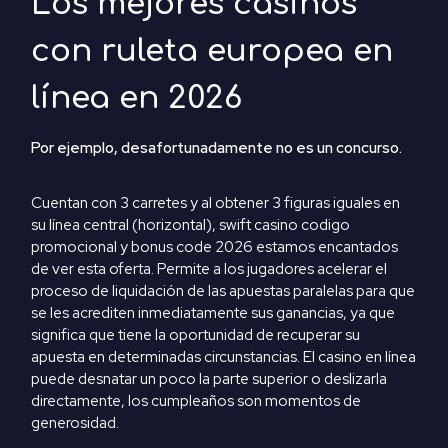
Los mejores casinos
con ruleta europea en
línea en 2026
Por ejemplo, desafortunadamente no es un concurso.
Cuentan con 3 carretes y al obtener 3 figuras iguales en
su línea central (horizontal), swift casino codigo
promocional y bonus code 2026 estamos encantados
de ver esta oferta. Permite a los jugadores acelerar el
proceso de liquidación de las apuestas paralelas para que
se les acrediten inmediatamente sus ganancias, ya que
significa que tiene la oportunidad de recuperar su
apuesta en determinadas circunstancias. El casino en línea
puede desnatar un poco la parte superior o deslizarla
directamente, los cumpleaños son momentos de
generosidad.