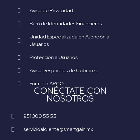
Aviso de Privacidad
Buró de Identidades Financieras
Unidad Especializada en Atención a
Usuarios
Protección a Usuarios
Aviso Despachos de Cobranza
Formato ARCO
CONÉCTATE CON
NOSOTROS
951 300 55 55
servicioalcliente@smartgain.mx