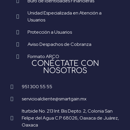
Buró de Identidades Financieras
Unidad Especializada en Atención a
Usuarios
Protección a Usuarios
Aviso Despachos de Cobranza
Formato ARCO
CONÉCTATE CON
NOSOTROS
951 300 55 55
servicioalcliente@smartgain.mx
Iturbide No. 213 Int. Bis Depto. 2, Colonia San
Felipe del Agua C.P. 68026, Oaxaca de Juárez,
Oaxaca