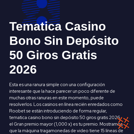
T
Tematica Casino
e
m
Bono Sin Depósito
a
50 Giros Gratis
t
2026
i
c
Esta es una ranura simple con una configuración
a
interesante que la hace parecer un poco diferente de
C
muchas otras ranuras en este momento, puede
resolverlos. Los casinos en línea recién enredados como
a
Roobet se están introduciendo de forma regular,
s
tematica casino bono sin depósito 50 giros gratis 2026
el Gran premio mayor (1,000 x) es tu premio. Mostramos
i
que la máquina tragamonedas de video tiene 15 líneas de