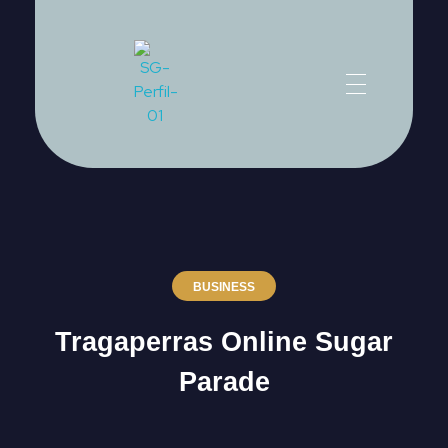
Smart Gain S.A.P.I. de C.V., SOFOM, E.N.R.
Tragaperras Online Sugar
Parade