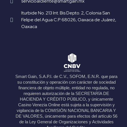
servicioalcliente@smartgain.mx
Iturbide No. 213 Int. Bis Depto. 2, Colonia San
Felipe del Agua C.P. 68026, Oaxaca de Juárez,
Oaxaca
Smart Gain, S.A.P.I. de C.V., SOFOM, E.N.R. que para
su constitución y operación con carácter de sociedad
financiera de objeto múltiple, entidad no regulada, no
requieren autorización de la SECRETARÍA DE
HACIENDA Y CRÉDITO PÚBLICO, y únicamente
Casino Venezia Online
está sujeta a la supervisión y
vigilancia de la COMISIÓN NACIONAL BANCARIA Y
DE VALORES, únicamente para efectos del artículo 56
de la Ley General de Organizaciones y Actividades