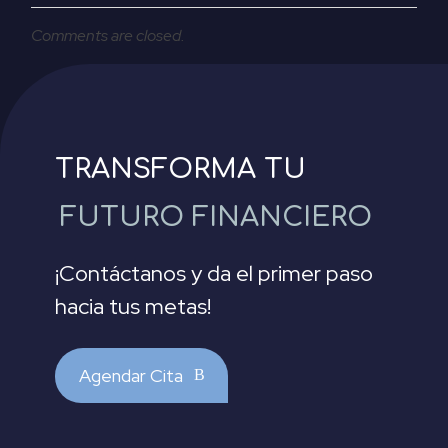
Comments are closed.
TRANSFORMA TU
FUTURO FINANCIERO
¡Contáctanos y da el primer paso
hacia tus metas!
Agendar Cita