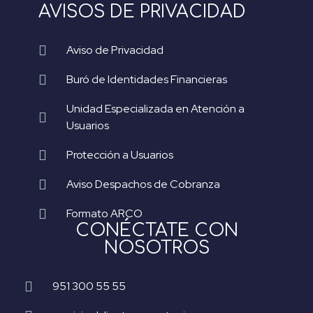
AVISOS DE PRIVACIDAD
Aviso de Privacidad
Buró de Identidades Financieras
Unidad Especializada en Atención a
Usuarios
Protección a Usuarios
Aviso Despachos de Cobranza
Formato ARCO
CONÉCTATE CON
NOSOTROS
951 300 55 55